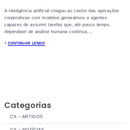
A inteligência artificial chegou ao centro das operações
corporativas com modelos generativos e agentes
capazes de assumir tarefas que, até pouco tempo,
dependiam de análise humana contínua.…
CONTINUAR LENDO
1
2
3
4
5
…
498
Categorias
CX – ARTIGOS
CX – NOTÍCIAS