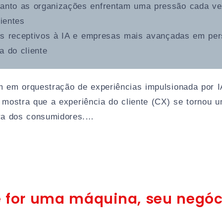
anto as organizações enfrentam uma pressão cada vez 
lientes
is receptivos à IA e empresas mais avançadas em pers
a do cliente
em orquestração de experiências impulsionada por IA,
 mostra que a experiência do cliente (CX) se tornou u
pra dos consumidores.…
 for uma máquina, seu negóc