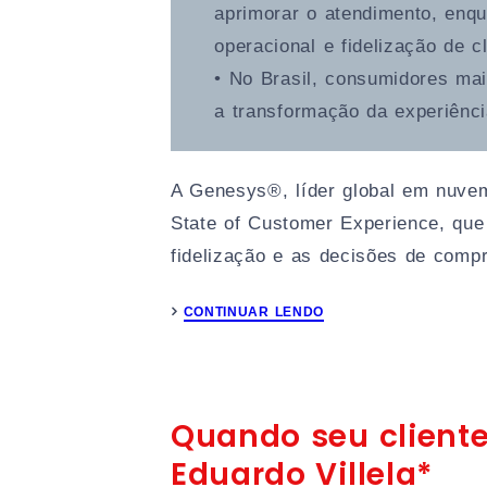
aprimorar o atendimento, enqu
operacional e fidelização de c
• No Brasil, consumidores ma
a transformação da experiênci
A Genesys®, líder global em nuvem 
State of Customer Experience, que
fidelização e as decisões de com
CONTINUAR LENDO
Quando seu cliente
Eduardo Villela*