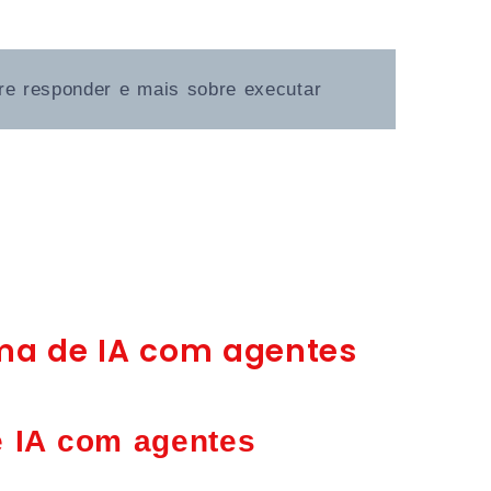
e responder e mais sobre executar
rma de IA com agentes
e IA com agentes