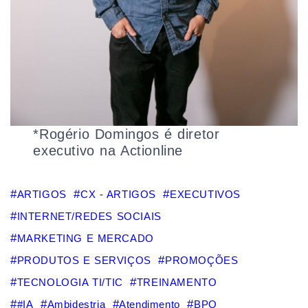
*Rogério Domingos é diretor
executivo na Actionline
ARTIGOS
CX - ARTIGOS
EXECUTIVOS
INTERNET/REDES SOCIAIS
MARKETING E MERCADO
PRODUTOS E SERVIÇOS
PROMOÇÕES
TECNOLOGIA TI/TIC
TREINAMENTO
#IA
Ambidestria
Atendimento
BPO