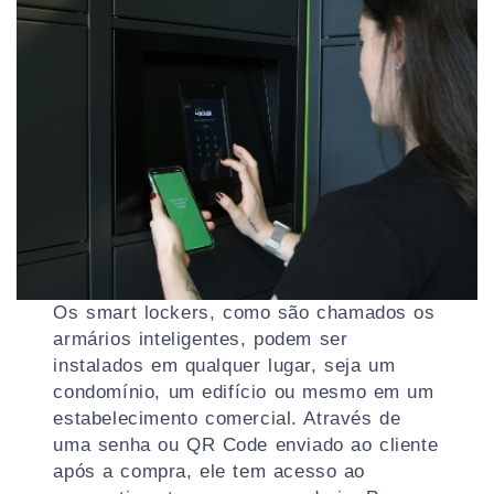
Os smart lockers, como são chamados os
armários inteligentes, podem ser
instalados em qualquer lugar, seja um
condomínio, um edifício ou mesmo em um
estabelecimento comercial. Através de
uma senha ou QR Code enviado ao cliente
após a compra, ele tem acesso ao