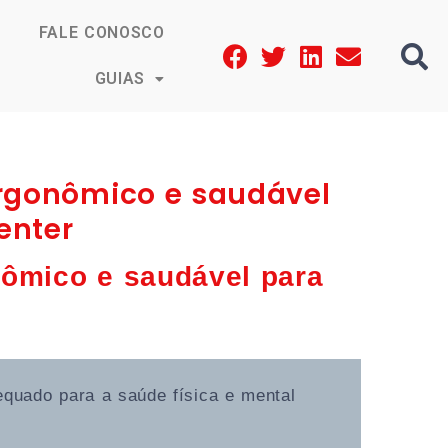
FALE CONOSCO
GUIAS
rgonômico e saudável
enter
ômico e saudável para
quado para a saúde física e mental