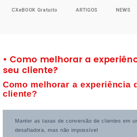
CXeBOOK Gratuito
ARTIGOS
NEWS
• Como melhorar a experiên
seu cliente?
Como melhorar a experiência 
cliente?
Manter as taxas de conversão de clientes em 
desafiadora, mas não impossível