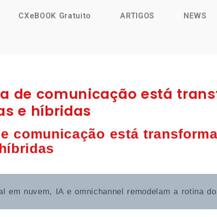
CXeBOOK Gratuito
ARTIGOS
NEWS
ia de comunicação está tran
as e híbridas
de comunicação está transform
híbridas
al em nuvem, IA e omnichannel remodelam a rotina d