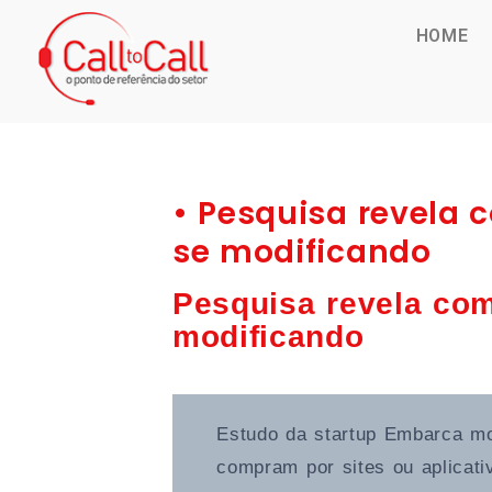
HOME
• Pesquisa revela 
se modificando
Pesquisa revela com
modificando
Estudo da startup Embarca mo
compram por sites ou aplicati