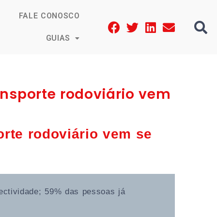
FALE CONOSCO
GUIAS
ansporte rodoviário vem
orte rodoviário vem se
ctividade; 59% das pessoas já