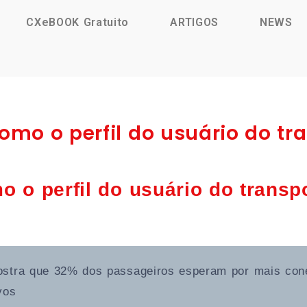
CXeBOOK Gratuito
ARTIGOS
NEWS
como o perfil do usuário do tr
o o perfil do usuário do transp
stra que 32% dos passageiros esperam por mais cone
vos